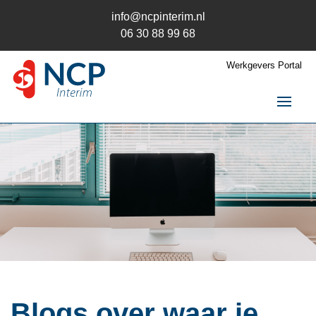
info@ncpinterim.nl
06 30 88 99 68
Werkgevers Portal
NCP Interim
Interim / RPO
Over ons
Opdrachten
Opdrachtgever
Kandidaat
Contact
Blogs over waar je