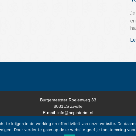
Je
en
ha
Le
Burgemeester Roelenweg 33
8031ES
Zwolle
E-mail:
info@ncpinterim.nl
Mobiel:
06 30 88 99 68
cht te krijgen in de werking en effectiviteit van onze website. De daa
 volgen. Door verder te gaan op deze website geef je toestemming voor
© NCP Interim 2026 -
Privacy Statement
|
Algemene Voorwaarden