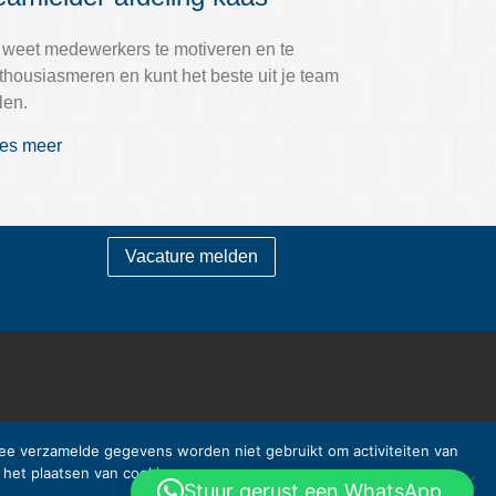
 weet medewerkers te motiveren en te
thousiasmeren en kunt het beste uit je team
len.
es meer
Vacature melden
rmee verzamelde gegevens worden niet gebruikt om activiteiten van
 het plaatsen van cookies.
Stuur gerust een WhatsApp.