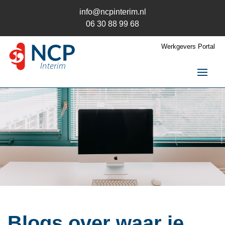
info@ncpinterim.nl
06 30 88 99 68
Werkgevers Portal
NCP Interim
Interim / RPO
Over ons
Opdrachten
Opdrachtgever
Kandidaat
Contact
Blogs over waar je