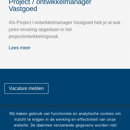
Project / ontwikkelmanager
Vastgoed
Als Project / ontwikkelmanager Vastgoed heb je al wat
jaren ervaring opgedaan in het
projectontwikkelingsvak.
Lees meer
Vacature melden
Wij maken gebruik van functionele en analytische cookies om
Burgemeester Roelenweg 33
inzicht te krijgen in de werking en effectiviteit van onze
8031ES
Zwolle
website. De daarmee verzamelde gegevens worden niet
E-mail:
info@ncpinterim.nl