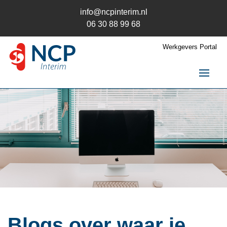
info@ncpinterim.nl
06 30 88 99 68
Werkgevers Portal
NCP Interim
Interim / RPO
Over ons
Opdrachten
Opdrachtgever
Kandidaat
Contact
Blogs over waar je