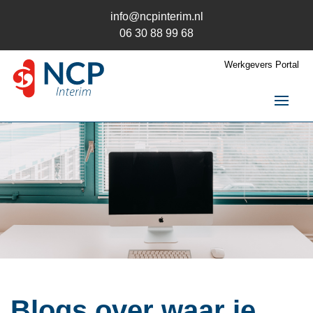
info@ncpinterim.nl
06 30 88 99 68
Werkgevers Portal
NCP Interim
Interim / RPO
Over ons
Opdrachten
Opdrachtgever
Kandidaat
Contact
Blogs over waar je