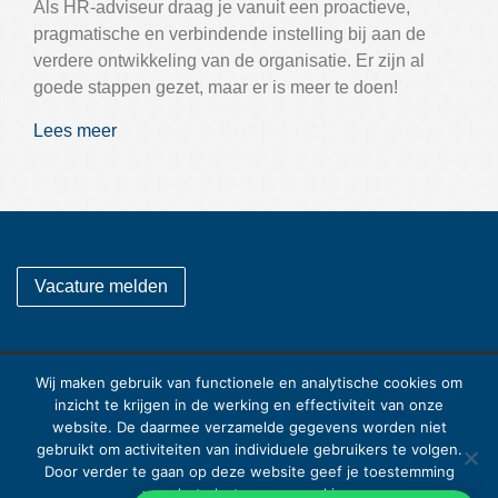
Als HR-adviseur draag je vanuit een proactieve,
pragmatische en verbindende instelling bij aan de
verdere ontwikkeling van de organisatie. Er zijn al
goede stappen gezet, maar er is meer te doen!
Lees meer
Vacature melden
Wij maken gebruik van functionele en analytische cookies om
Burgemeester Roelenweg 33
inzicht te krijgen in de werking en effectiviteit van onze
8031ES
Zwolle
website. De daarmee verzamelde gegevens worden niet
E-mail:
info@ncpinterim.nl
gebruikt om activiteiten van individuele gebruikers te volgen.
Mobiel:
06 30 88 99 68
Door verder te gaan op deze website geef je toestemming
voor het plaatsen van cookies.