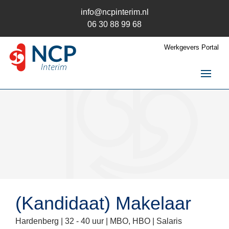
info@ncpinterim.nl
06 30 88 99 68
Werkgevers Portal
NCP Interim
Interim / RPO
Over ons
Opdrachten
Opdrachtgever
Kandidaat
Contact
(Kandidaat) Makelaar
Hardenberg |
32 - 40 uur |
MBO, HBO
| Salaris