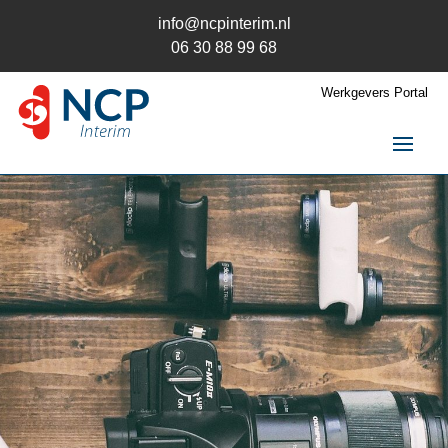
info@ncpinterim.nl
06 30 88 99 68
Werkgevers Portal
NCP Interim
Interim / RPO
Over ons
Opdrachten
Opdrachtgever
Kandidaat
Contact