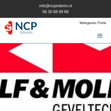
info@ncpinterim.nl
06 30 88 99 68
Werkgevers Portal
NCP Interim
Interim / RPO
Over ons
Opdrachten
Opdrachtgever
Kandidaat
Contact